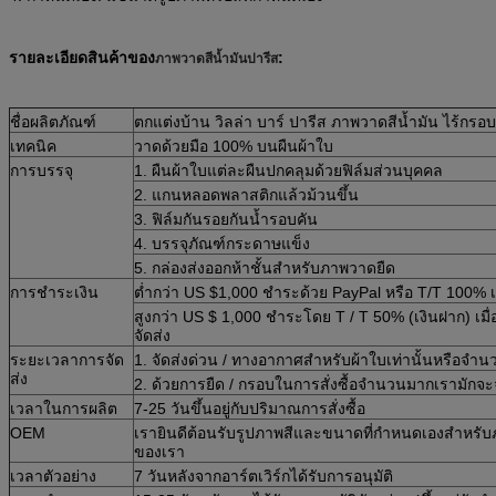
รายละเอียดสินค้าของ
:
ภาพวาดสีน้ำมันปารีส
ชื่อผลิตภัณฑ์
ตกแต่งบ้าน วิลล่า บาร์ ปารีส ภาพวาดสีน้ำมัน ไร้กรอบ
เทคนิค
วาดด้วยมือ 100% บนผืนผ้าใบ
การบรรจุ
1. ผืนผ้าใบแต่ละผืนปกคลุมด้วยฟิล์มส่วนบุคคล
2. แกนหลอดพลาสติกแล้วม้วนขึ้น
3. ฟิล์มกันรอยกันน้ำรอบคัน
4. บรรจุภัณฑ์กระดาษแข็ง
5. กล่องส่งออกห้าชั้นสำหรับภาพวาดยืด
การชำระเงิน
ต่ำกว่า US $1,000 ชำระด้วย PayPal หรือ T/T 100% เมื
สูงกว่า US $ 1,000 ชำระโดย T / T 50% (เงินฝาก) เมื่อ
จัดส่ง
ระยะเวลาการจัด
1. จัดส่งด่วน / ทางอากาศสำหรับผ้าใบเท่านั้นหรือจำน
ส่ง
2. ด้วยการยืด / กรอบในการสั่งซื้อจำนวนมากเรามักจะ
เวลาในการผลิต
7-25 วันขึ้นอยู่กับปริมาณการสั่งซื้อ
OEM
เรายินดีต้อนรับรูปภาพสีและขนาดที่กำหนดเองสำหรั
ของเรา
เวลาตัวอย่าง
7 วันหลังจากอาร์ตเวิร์กได้รับการอนุมัติ