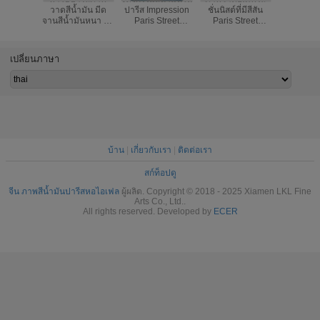
วาดสีน้ำมัน มีด
ปารีส Impression
ชั่นนิสต์ที่มีสีสัน
น้ำมันอะ
จานสีน้ำมันหนา 30
Paris Street
Paris Street
ทิวทัศน์อา
"X 40" 36 "X 48"
Stretching Frame
Landscape
มิตรกับสิ่
One Panel Office
Palette มีด Jane
สำหรับผน
Deco
Style
เปลี่ยนภาษา
บ้าน
|
เกี่ยวกับเรา
|
ติดต่อเรา
สก์ท็อปดู
จีน ภาพสีน้ำมันปารีสหอไอเฟล
ผู้ผลิต. Copyright © 2018 - 2025 Xiamen LKL Fine
Arts Co., Ltd..
All rights reserved. Developed by
ECER