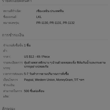
รายละเอียดสินค้า
สถานที่กำเนิด:
เซียะเหมิน ประเทศจีน
ชื่อแบรนด์:
LKL
หมายเลขรุ่น:
PR-1130, PR-1131, PR-1132
การชำระเงิน
จำนวนสั่งซื้อขั้น
1 ชิ้น
ต่ำ:
ราคา:
US $12 - 49 / Piece
รายละเอียดการ
หุ้มด้วยพลาสติกบาง ๆ ม้วนด้วยหลอดแข็ง ฟิล์มกันน้ำและกระดาษ
บรรจุอย่างปลอดภัย
บรรจุ:
เวลาการส่งมอบ:
5-7 วันทำการตามปริมาณการสั่งซื้อ
เงื่อนไขการ
Paypal, Western Union, MoneyGram, T/T ฯลฯ
ชำระเงิน:
สามารถในการ
500 ชิ้นต่อเดือน
ผลิต:
ลักษณะ