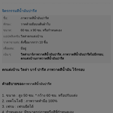
จิตรกรรมสีน้ำมันปารีส
ชื่อ:
ภาพวาดสีน้ำมันปารีส
ทักษะ:
วาดด้วยมือบนผืนผ้าใบ
ขนาด:
60 ซม. x 90 ซม. หรือกำหนดเอง
แอปพลิเคชัน:
วิลล่าตกแต่งบ้าน
ราคาขายส่ง:
สั่งซื้อมากกว่า 10 ชิ้น
เพื่อผสม:
มีอยู่
วิลล่าบาร์ภาพวาดสีน้ำมันปารีส
ภาพวาดสีน้ำมันปารีสไม่มีกรอบ
เน้น ๆ:
,
,
ตกแต่งบ้านภาพวาดสีน้ำมันปารีส
ตกแต่งบ้าน วิลล่า บาร์ ปารีส ภาพวาดสีน้ำมัน ไร้กรอบ
คำอธิบายของ
ภาพวาดสีน้ำมันปารีส
1. ขนาด : สูง 50 ซม. * กว้าง 60 ซม. หรือปรับแต่ง
2. เทคโนโลยี : ภาพวาดทำมือ 100%
3. เฟรม : เฟรมยืดได้
4. กำหนดเอง: มีขนาดรูปภาพหรือสีที่กำหนดเอง