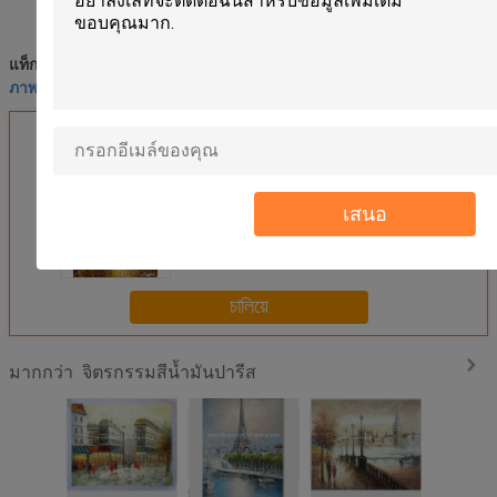
ภาพวาดปารีสขาวดำ
ภาพวาดอิมเพรสชั่นนิสต์ ถนนปารีส
แท็ก:
,
,
ภาพสีน้ำมันปารีสหอไอเฟล
এর সেরা মূল্য পান
เสนอ
ตกแต่งบ้าน วิลล่า บาร์ ปารีส ภาพวาด
สีน้ำมัน ไร้กรอบ
চালিয়ে
จิตรกรรมสีน้ำมันปารีส
มากกว่า
ผ้าใบปารีสภาพ
จิตรกรรมสีน้ำมันใน
ภาพวาดอิมเพรส
ทาสีมือปาร