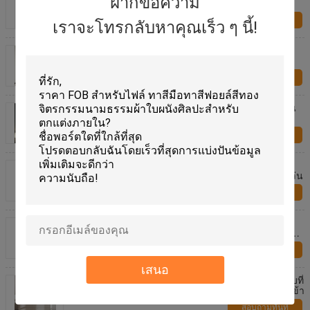
ฝากข้อความ
สีสัน หญิง abstract
สอบถามทันที
เราจะโทรกลับหาคุณเร็ว ๆ นี้!
Handpainted Abstract Art ผ้าใบภาพวาด Flow Color
Gold สำหรับตกแต่งผนัง
สอบถามทันที
36 "X 48" 24 "X 32" ภาพงานแต่งงานภาพวาดสีน้ำมัน
ผ้าใบผ้าฝ้าย
สอบถามทันที
แฮนด์เมดบทคัดย่อทองฟอยล์ภาพวาดสีน้ำมันบนผืน
ผ้าใบเนื้อหนาหรูหราศิลปะผนังสำหรับตกแต่งห้องนั่งเล่น
สอบถามทันที
ภาพวาดสีน้ำมันรูปคนทำเองที่ทำด้วยมือจากภาพถ่าย
ของขวัญส่วนบุคคลที่ดีที่สุดของศิลปะผนังภาพเหมือน
ครอบครัวสำหรับตกแต่งบ้าน
สอบถามทันที
เสนอ
100%มือวาดภาพสีน้ำมันนามธรรมที่มีสีสันบนผืนผ้าใบที่
ทันสมัยร้อนภูมิทัศน์ศิลปะผนังสำหรับตกแต่งบ้านทางเข้า
สอบถามทันที