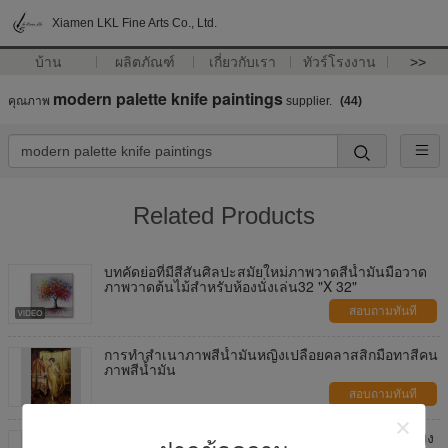
Xiamen LKL Fine Arts Co., Ltd.
บ้าน
ผลิตภัณฑ์
เกี่ยวกับเรา
ทัวร์โรงงาน
>>
modern palette knife paintings
คุณภาพ
supplier.
(44)
Related Products
บทคัดย่อที่มีสีสันศิลปะสมัยใหม่ภาพวาดสีน้ำมันมือวาด
ภาพวาดต้นไม้สำหรับห้องนั่งเล่น32 "X 32"
สอบถามทันที
การทำสำเนาภาพสีน้ำมันหญิงเปลือยคลาสสิกมือทาสีคน
ภาพสีน้ำมัน
สอบถามทันที
มีดจานสีน้ำมันหนาขนาดใหญ่ ภาพสีน้ำมัน ผ้าใบผู้หญิง