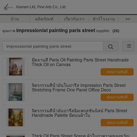
Xiamen LKL Fine Arts Co., Ltd.
บ้าน
ผลิตภัณฑ์
เกี่ยวกับเรา
ทัวร์โรงงาน
>>
impressionist painting paris street
คุณภาพ
supplier.
(26)
มีดจานสี Paris Oil Painting Paris Street Handmade
Thick Oil on Canvas
สอบถามทันที
จิตรกรรมสีน้ำมันในปารีส Impression Paris Street
Stretching Frame One Panel Office Deco
สอบถามทันที
จิตรกรรมสีน้ำมันปารีสอิมเพรสชั่นนิสม์ Paris Street
Handmade Palette มีดบนผ้าใบ
สอบถามทันที
Thick Oil Paris Street Scene ผ้าใบภาพวาดของขวัญ